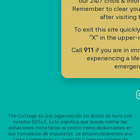
our 24/7 crisis & info
Ro
At
Remember to clear you
G
after visiting 
3
To exit this site quickl
(7
“X” in the upper-r
54
11
Call
911
if you are in i
experiencing a lif
S
emergen
The Cottage es una organización sin ánimo de lucro con
estatus 501c3. Esto significa que puede contar las
donaciones monetarias al centro como deducciones en
sus formularios de impuestos. Le proporcionaremos una
carta confirmando su donación y nuestro número de