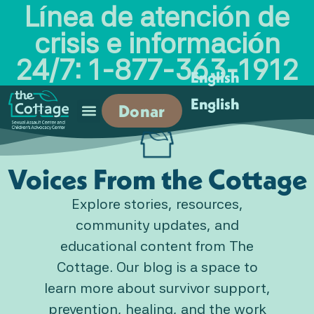
Línea de atención de
crisis e información
24/7: 1-877-363-1912
English
English
Donar
Voices From the Cottage
Explore stories, resources,
community updates, and
educational content from The
Cottage. Our blog is a space to
learn more about survivor support,
prevention, healing, and the work