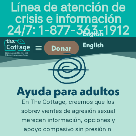
Línea de atención de
crisis e información
24/7: 1-877-363-1912
English
English
Donar
Ayuda para adultos
En The Cottage, creemos que los
sobrevivientes de agresión sexual
merecen información, opciones y
apoyo compasivo sin presión ni