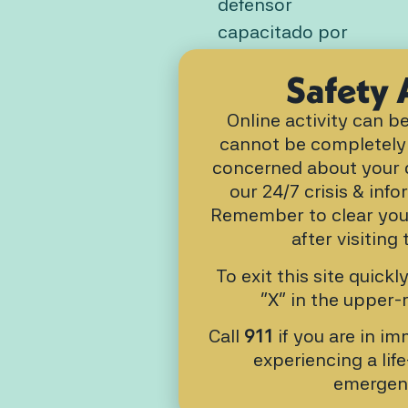
defensor
capacitado por
teléfono o en
Safety 
persona. Ofrecemos
apoyo emocional, le
Online activity can 
ayudamos a
cannot be completely 
concerned about your di
procesar lo que
our 24/7 crisis & info
siente y exploramos
Remember to clear you
opciones a su
after visiting 
propio ritmo.
Volver arriba
To exit this site quickl
“X” in the upper-r
Defensa
médica
Call
911
if you are in i
experiencing a lif
Los adultos tienen
emergen
la opción de recibir