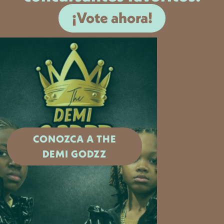
¡Vote ahora!
The Demi Godzz
The Demi Godzz son un dúo
profético de hip-hop juvenil
que actúa bajo la marca
CONOZCA A THE
Family Wealth Moguls.
Conocidos por sus
DEMI GODZZ
actuaciones de gran energía
y su música con mensaje,
utilizan su plataforma para
inspirar confianza,
positividad y propósito entre