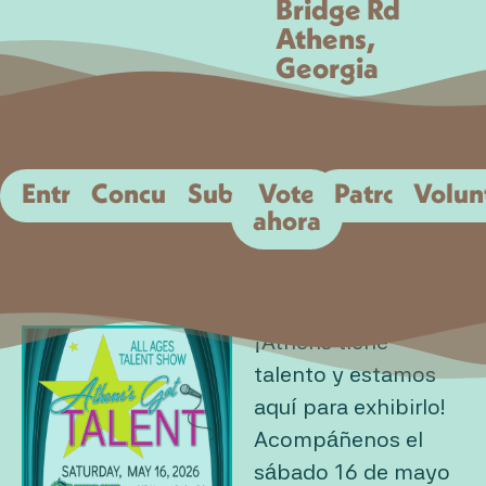
Bridge Rd
Athens,
Georgia
Entradas
Concursantes
Subasta
Vote
Patrocinar
Volun
ahora
¡Athens tiene
talento y estamos
aquí para exhibirlo!
Acompáñenos el
sábado 16 de mayo