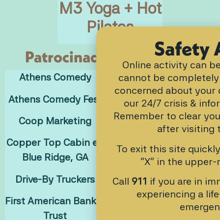
M3 Yoga + Hot
campus. Participar e
Pilates
recaudación de fondo
nuestra forma de dev
Safety 
algo a una organizac
Patrocinadores de apoyo
Online activity can 
da tanto a los estudi
Athens Comedy
Nabo Realty
cannot be completely 
la UNG, y nos honra 
concerned about your di
su misión a través de
Athens Comedy Fest
Petal & Pine Florist
our 24/7 crisis & info
trabajo en el escenar
Remember to clear you
AGT.
Coop Marketing
Sunflowers Against
after visiting 
Sexual Assault
Copper Top Cabin en
To exit this site quickl
Blue Ridge, GA
Tonia y Tony
“X” in the upper-r
Paramore
Drive-By Truckers
Call
911
if you are in i
UGA School of Social
experiencing a lif
First American Bank &
emergen
Work
Trust