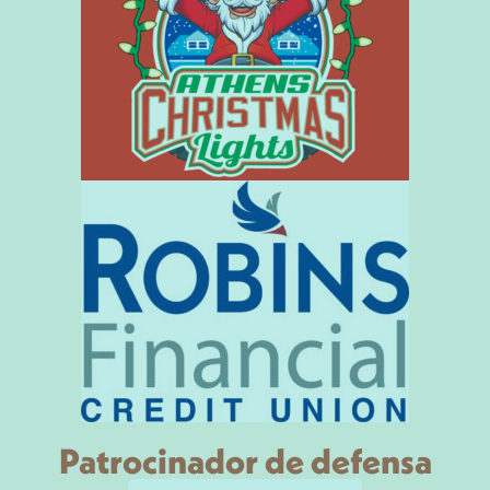
nuestra comunidad. 
a los niños y jóvenes. Pero a
Cottage es el socio
nivel personal, a través de mi
comunitario oficial de
familia, participo porque he
UNG Oconee,
visto los efectos
proporcionando recur
devastadores del abuso
cruciales y defensa p
sexual y la vitalidad y
estudiantes que son
brillantez de los
sobrevivientes de agr
sobrevivientes.
sexual y abuso infanti
Nuestra asesora doce
Stephanie Rountree, 
ejerce como president
Junta Directiva de Th
Cottage, y a través de
recordamos constan
Patrocinador de defensa
cuán profundamente
esta organización a n