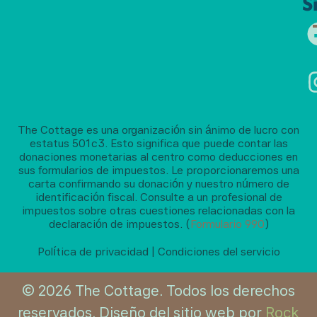
S
The Cottage es una organización sin ánimo de lucro con
estatus 501c3. Esto significa que puede contar las
donaciones monetarias al centro como deducciones en
sus formularios de impuestos. Le proporcionaremos una
carta confirmando su donación y nuestro número de
identificación fiscal. Consulte a un profesional de
impuestos sobre otras cuestiones relacionadas con la
declaración de impuestos. (
Formulario 990
)
Política de privacidad
|
Condiciones del servicio
© 2026 The Cottage. Todos los derechos
reservados. Diseño del sitio web por
Rock