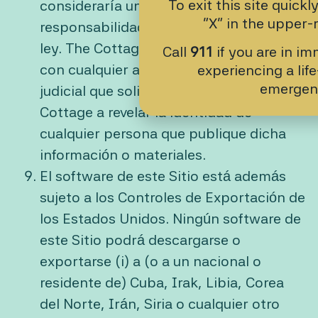
To exit this site quickl
consideraría un delito penal, dar lugar a
“X” in the upper-r
responsabilidad civil o violar cualquier
ley. The Cottage cooperará plenamente
Call
911
if you are in i
con cualquier autoridad policial u orden
experiencing a lif
emergen
judicial que solicite o dirija a The
Cottage a revelar la identidad de
cualquier persona que publique dicha
información o materiales.
El software de este Sitio está además
sujeto a los Controles de Exportación de
los Estados Unidos. Ningún software de
este Sitio podrá descargarse o
exportarse (i) a (o a un nacional o
residente de) Cuba, Irak, Libia, Corea
del Norte, Irán, Siria o cualquier otro