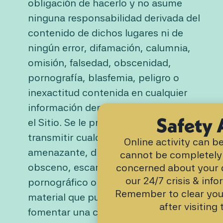
obligación de hacerlo y no asume
ninguna responsabilidad derivada del
contenido de dichos lugares ni de
ningún error, difamación, calumnia,
omisión, falsedad, obscenidad,
pornografía, blasfemia, peligro o
inexactitud contenida en cualquier
información dentro de dichos lugares en
Safety 
el Sitio. Se le prohíbe publicar o
transmitir cualquier material ilegal,
Online activity can 
amenazante, difamatorio, calumnioso,
cannot be completely 
obsceno, escandaloso, incendiario,
concerned about your di
our 24/7 crisis & info
pornográfico o profano, o cualquier
Remember to clear you
material que pueda constituir o
after visiting 
fomentar una conducta que se