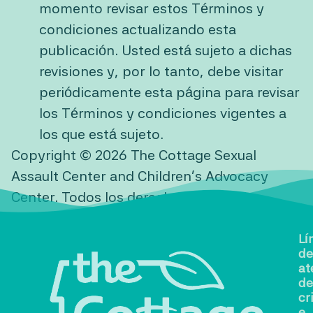
momento revisar estos Términos y
condiciones actualizando esta
publicación. Usted está sujeto a dichas
revisiones y, por lo tanto, debe visitar
periódicamente esta página para revisar
los Términos y condiciones vigentes a
los que está sujeto.
Copyright © 2026 The Cottage Sexual
Assault Center and Children’s Advocacy
Center. Todos los derechos reservados.
Lí
de
at
de
cr
e