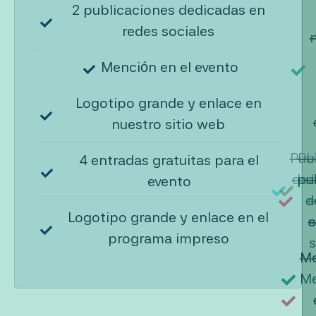
2 publicaciones dedicadas en
redes sociales
Mención en el evento
Logotipo grande y enlace en
nuestro sitio web
Pub
Pu
4 entradas gratuitas para el
ded
pu
d
evento
d
e
Logotipo grande y enlace en el
e
s
s
programa impreso
s
Me
Me
Me