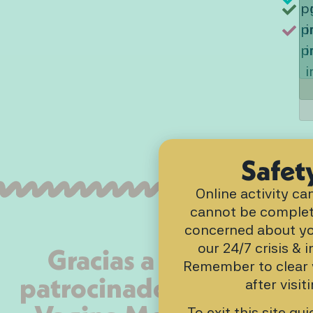
p
p
i
p
i
i
Safet
Online activity c
cannot be complete
concerned about your
our 24/7 crisis & 
Gracias a nuestros
Remember to clear 
patrocinadores de The
after visiti
To exit this site qui