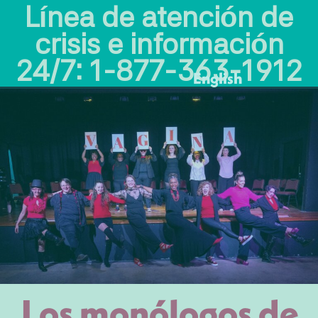
Línea de atención de
crisis e información
24/7: 1-877-363-1912
English
English
Donar
Los monólogos de